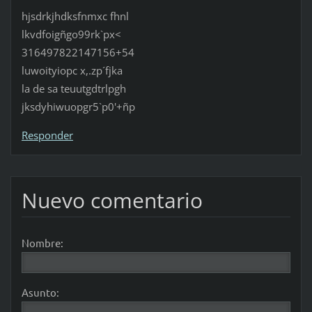
hjsdrkjhdksfnmxc fhnl
lkvdfoigñgo99rk`px<
316497822147156+54
luwoityiopc x,.zp´fjka
la de sa teuutgdtrlpgh
jksdyhiwuopgr5`p0'+ñp
Responder
Nuevo comentario
Nombre:
Asunto: