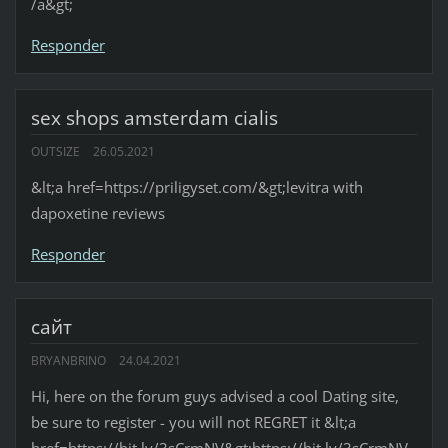
/a&gt;
Responder
sex shops amsterdam cialis
OUTSIZE
26.05.2021
&lt;a href=https://priligyset.com/&gt;levitra with
dapoxetine reviews
Responder
сайт
BRYANBRINO
24.04.2021
Hi, here on the forum guys advised a cool Dating site,
be sure to register - you will not REGRET it &lt;a