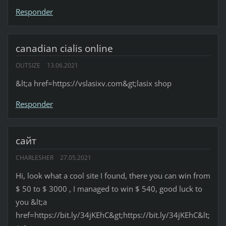
Responder
canadian cialis online
OUTSIZE
13.06.2021
&lt;a href=https://vslasixv.com&gt;lasix shop
Responder
сайт
CHARLESHER
27.05.2021
Hi, look what a cool site I found, there you can win from
$ 50 to $ 3000 , I managed to win $ 540, good luck to
you &lt;a
href=https://bit.ly/34jKEhC&gt;https://bit.ly/34jKEhC&lt;