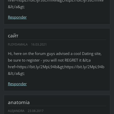
href=https://bit.ly/3sCrmNV&gt;https://bit.ly/3sCrmNV
&lt;/a&gt;
Responder
сайт
FLOYDAMALA
16.03.2021
Hi, here on the forum guys advised a cool Dating site,
be sure to register - you will not REGRET it &lt;a
href=https://bit.ly/2MpL94b&gt;https://bit.ly/2MpL94b
&lt;/a&gt;
Responder
anatomia
ALEJANDRA
23.08.2017