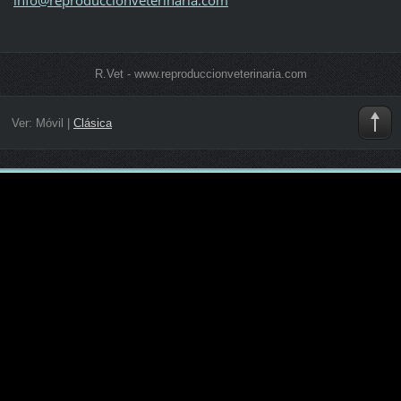
R.Vet - www.reproduccionveterinaria.com
Ver:
Móvil
|
Clásica