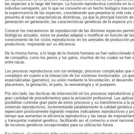
las especies a lo largo del tiempo. La función reproductiva consiste en la 
individuo semejante, por lo que se convierte en un hecho biológico trasce
la supervivencia de las especies, considerando que perpetúa la vida más al
presenta al nacer características distintivas, ya que la principal función de
generación en generación, las características genéticas de la especie y/o 
Conocer los mecanismos de reproducción de las distintas especies permite
biológicas actuales, éstos se puedan adaptar o modificar en función de l
conocimiento de los ciclos reproductivos en los animales de producción pe
productivos, mejorando así su eficiencia.
De la misma forma, a lo largo de la historia humana se han seleccionado 
de compañía, como los perros y los gatos, muchos de los cuales se han 
entre razas.
Los procesos reproductivos son sin embargo, procesos complicados que 
complejos en cuanto a la interacción de los sistemas involucrados, ya que
especializadas (gametos), su unión mediante la fecundación, el desarrollo e
placentario, la gestación, el parto, la neonatología y el puerperio.
Por otro lado, las técnicas de intervención en los procesos reproductivos 
gran cantidad de procedimientos para la actuación profesional. Las aplicac
posibilitan controlar gran parte de estos procesos y su transferencia a la p
sistemas reproductivos, incrementando paralelamente la calidad genética 
repercuten positivamente logrando mejores indicadores reproductivos y pr
tiempo que aumentan la eficiencia reproductiva y las tasas de mejoramiento
y transportar material genético, facilitando así el comercio a nivel naciona
de recursos genéticos excepcionales para su utilización futura.
En síntesis, el veterinario debe estar capacitado y actualizado en reconoc