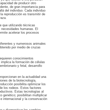
capacidad de producir otro
ndente, de gran importancia para
lá del individuo. Cada individuo
 la reproducción es transmitir de
raza.
 que utilizando técnicas
as necesidades humanas. El
rmite acelerar los procesos
diferentes y numerosos animales
obtenido por medio de cruzas
requieren conocimientos
 implica la formación de células
mbrionario y fetal, desarrollo
proporcionan en la actualidad una
iones de la biotecnología,
roducción posibilita optimizar los
de los rodeos. Estos factores
oductivos. Estas tecnologías al
 genético; posibilitan multiplicar
l e internacional y la conservación
er y diagnosticar los cambios