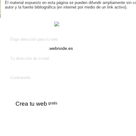
El material expuesto en esta página se pueden difundir ampliamente sin co
autor y la fuente bibliográfica (en internet por medio de un link activo).
¡Crea tu web
gratis!
Elige dirección para tu web
.webnode.es
Tu dirección de e-mail
Contraseña
Crea tu web
gratis