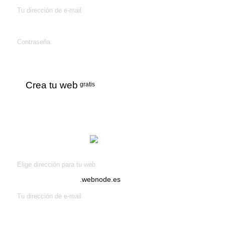
Tu dirección de e-mail
Contraseña
Crea tu web
gratis
¡Crea tu web
gratis!
Elige dirección para tu web
.webnode.es
Tu dirección de e-mail