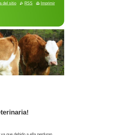
 del sitio
RSS
Imprimir
erinaria!
 ya que debido a ella perduran