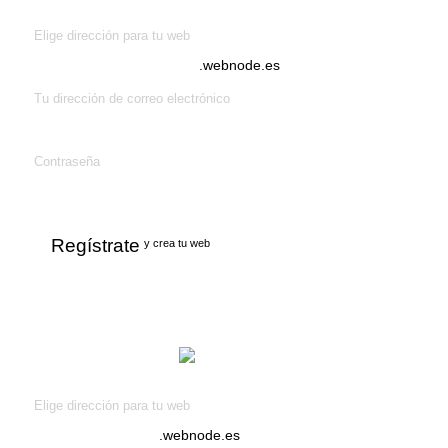
¡Crea tu página web gratis!
Elige dirección para tu web
.webnode.es
Tu dirección de correo electrónico
Contraseña
Regístrate
y crea tu web
¡Crea tu web
gratis!
Elige dirección para tu web
.webnode.es