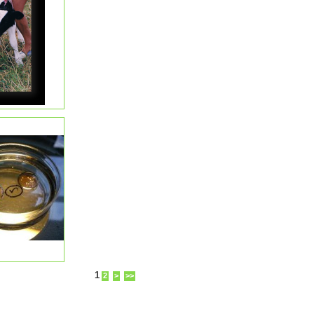
1
2
>
>>