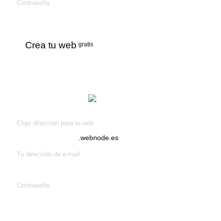
Contraseña
Crea tu web
gratis
¡Crea tu web
gratis!
Elige dirección para tu web
.webnode.es
Tu dirección de e-mail
Contraseña