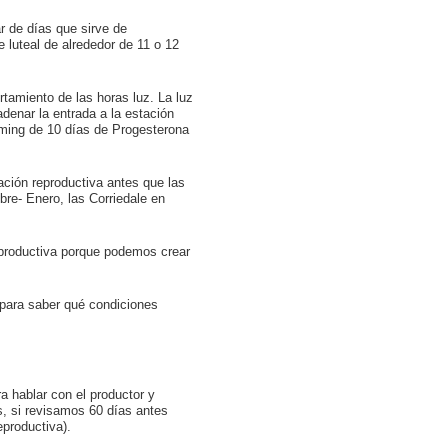
r de días que sirve de
 luteal de alrededor de 11 o 12
rtamiento de las horas luz. La luz
adenar la entrada a la estación
iming de 10 días de Progesterona
ación reproductiva antes que las
bre- Enero, las Corriedale en
eproductiva porque podemos crear
 para saber qué condiciones
a hablar con el productor y
, si revisamos 60 días antes
eproductiva).