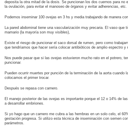
deposita la otra mitad de la dosis. Se puncionan los dos cuernos para no
la ovulación, para evitar el manoseo de órganos y evitar adherencias, etc.
Podemos inseminar 100 ovejas en 3 hs y media trabajando de manera con
La pared abdominal tiene una vascularización muy precaria. El vaso que ti
mamario (la mayoría son muy visibles),
Existe el riesgo de puncionar el saco dorsal de rumen, pero como trabajam
que tendríamos que hacer sería colocar antibióticos de amplio espectro y
Nos puede pasar que si las ovejas estuvieron mucho rato en el potrero, te
puncionar.
Pueden ocurrir muertes por punción de la terminación de la aorta cuando 
colocamos el primer trocar.
Después se repasa con carnero.
El manejo posterior de las ovejas es importante porque el 12 o 14% de las 
a desarrollar embriones.
Si yo hago que un carnero me cubra a las hembras en un solo celo, el 60%
gestación progresa. Si utilizo esta técnica de inseminación con semen co
parámetros.