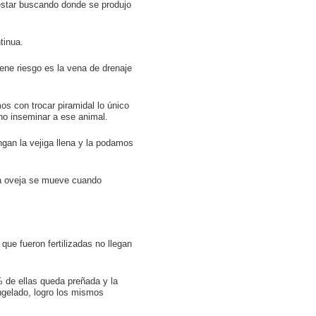
 estar buscando donde se produjo
tinua.
ene riesgo es la vena de drenaje
os con trocar piramidal lo único
 no inseminar a ese animal.
ngan la vejiga llena y la podamos
la oveja se mueve cuando
que fueron fertilizadas no llegan
 de ellas queda preñada y la
ngelado, logro los mismos