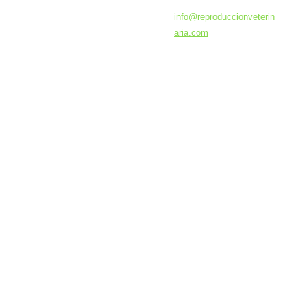
info@rep
roduccio
nveterin
aria.com