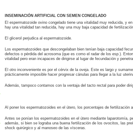
INSEMINACIÓN ARTIFICIAL CON SEMEN CONGELADO
El espermatozoide ovino congelado tiene una vitalidad muy reducida, y en
hay una vitalidad tan reducida, hay una muy baja capacidad de fertilizació
El glicerol perjudica al espermatozoide.
Los espermatozoides que descongelaban bien tenían baja capacidad fecund
defectos o pérdida del acrosoma (que es como el radar de los esp.). Ent
vitalidad pero eran incapaces de dirigirse al lugar de fecundación y penet
El otro inconveniente es por el cérvix de la oveja. Este es largo y sumame
prácticamente imposible hacer progresar cánulas para llegar a la luz uterin
Además, tampoco contamos con la ventaja del tacto rectal para poder dirigir
Al poner los espermatozoides en el útero, los porcentajes de fertilización
Antes se ponían los espermatozoides en el útero mediante laparotomía, per
además, si bien se lograba una buena fertilización de los ovocitos, las p
shock quirúrgico y al manoseo de las vísceras.