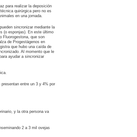
z para realizar la deposición
técnica quirúrgica pero no es
animales en una jornada.
pueden sincronizar mediante la
s (o esponjas). En este último
o Fluorogestona, que son
 alza de Progestágenos en
registra que hubo una caída de
incronizado. Al momento que le
ara ayudar a sincronizar
ica.
e presentan entre un 3 y 4% por
inario, y la otra persona va
inseminando 2 a 3 mil ovejas