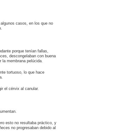
 algunos casos, en los que no
n.
ante porque tenían fallas,
onces, descongelaban con buena
rar la membrana pelúcida.
nte tortuoso, lo que hace
a.
 el cérvix al canular.
 aumentan.
o esto no resultaba práctico, y
reñeces no progresaban debido al