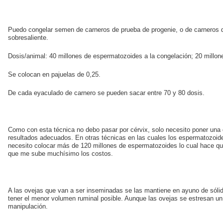
Puedo congelar semen de carneros de prueba de progenie, o de carneros 
sobresaliente.
Dosis/animal: 40 millones de espermatozoides a la congelación; 20 millon
Se colocan en pajuelas de 0,25.
De cada eyaculado de carnero se pueden sacar entre 70 y 80 dosis.
Como con esta técnica no debo pasar por cérvix, solo necesito poner una 
resultados adecuados. En otras técnicas en las cuales los espermatozoide
necesito colocar más de 120 millones de espermatozoides lo cual hace que
que me sube muchísimo los costos.
A las ovejas que van a ser inseminadas se las mantiene en ayuno de sólid
tener el menor volumen ruminal posible. Aunque las ovejas se estresan un
manipulación.