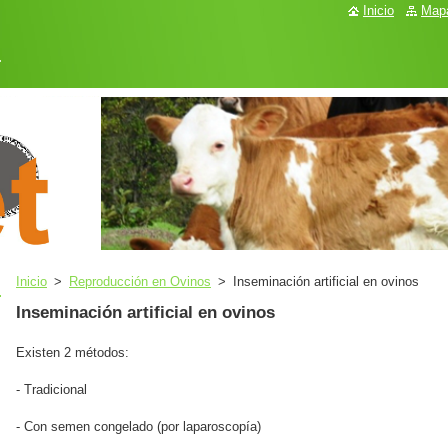
Inicio
Mapa
.
Inicio
>
Reproducción en Ovinos
>
Inseminación artificial en ovinos
Inseminación artificial en ovinos
Existen 2 métodos:
- Tradicional
- Con semen congelado (por laparoscopía)