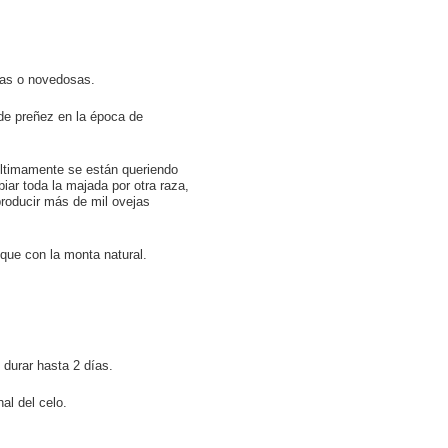
vas o novedosas.
 de preñez en la época de
Últimamente se están queriendo
iar toda la majada por otra raza,
roducir más de mil ovejas
que con la monta natural.
 durar hasta 2 días.
al del celo.