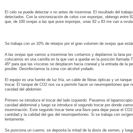
El celo se puede detectar o no antes de inseminar. El resultado del trabajo
detectados. Con la sincronización de celos con esponjas, obtengo entre 8
que, de 100 ovejas a las que puse esponjas, unas 82 u 83 me van a ovula
Se trabaja con un 10% de retarjos por el gran volumen de ovejas que está
A las ovejas que vamos a inseminar les cortamos y depilamos la lana por 
colocamos en una camilla en la que van a quedar en la posición llamada 
45º para que las vísceras se desplacen hacia craneal y la entrada de la pe
posible. Desinfectamos la zona con alcohol yodado.
El equipo es una fuente de luz fría, un cable de fibras ópticas y un tanqu
trocar. El tanque de CO2 nos va a permitir hacer un neumoperitoneo que n
cavidad del abdomen.
Primero se introduce el trocar del lado izquierdo. Pasamos el laparoscopio
cavidad abdominal y luego se introduce el segundo trocar por donde vamos
inseminación. Este segundo trocar tiene una llave para dejar pasar el CO2.
cantidad y la calidad del gas del neumoperitoneo. Si se trabaja con oxíg
lentamente.
Se punciona un cuerno, se deposita la mitad de la dosis de semen, y lueg