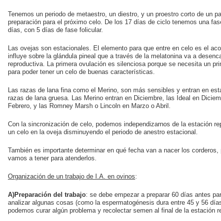
Tenemos un periodo de metaestro, un diestro, y un proestro corto de un pa
preparación para el próximo celo. De los 17 días de ciclo tenemos una fase
días, con 5 días de fase folicular.
Las ovejas son estacionales. El elemento para que entre en celo es el aco
influye sobre la glándula pineal que a través de la melatonina va a desenc
reproductiva. La primera ovulación es silenciosa porque se necesita un pr
para poder tener un celo de buenas características.
Las razas de lana fina como el Merino, son más sensibles y entran en est
razas de lana gruesa. Las Merino entran en Diciembre, las Ideal en Diciem
Febrero, y las Romney Marsh o Lincoln en Marzo o Abril.
Con la sincronización de celo, podemos independizarnos de la estación r
un celo en la oveja disminuyendo el periodo de anestro estacional.
También es importante determinar en qué fecha van a nacer los corderos,
vamos a tener para atenderlos.
Organización de un trabajo de I.A. en ovinos
:
A)Preparación del trabajo
: se debe empezar a preparar 60 días antes par
analizar algunas cosas (como la espermatogénesis dura entre 45 y 56 días
podemos curar algún problema y recolectar semen al final de la estación r