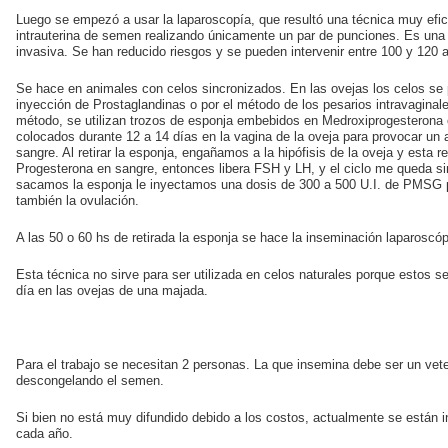
Luego se empezó a usar la laparoscopía, que resultó una técnica muy efica
intrauterina de semen realizando únicamente un par de punciones. Es una 
invasiva. Se han reducido riesgos y se pueden intervenir entre 100 y 120 
Se hace en animales con celos sincronizados. En las ovejas los celos se 
inyección de Prostaglandinas o por el método de los pesarios intravaginale
método, se utilizan trozos de esponja embebidos en Medroxiprogesterona 
colocados durante 12 a 14 días en la vagina de la oveja para provocar un
sangre. Al retirar la esponja, engañamos a la hipófisis de la oveja y esta 
Progesterona en sangre, entonces libera FSH y LH, y el ciclo me queda s
sacamos la esponja le inyectamos una dosis de 300 a 500 U.I. de PMSG p
también la ovulación.
A las 50 o 60 hs de retirada la esponja se hace la inseminación laparoscóp
Esta técnica no sirve para ser utilizada en celos naturales porque estos s
día en las ovejas de una majada.
Para el trabajo se necesitan 2 personas. La que insemina debe ser un veter
descongelando el semen.
Si bien no está muy difundido debido a los costos, actualmente se están 
cada año.