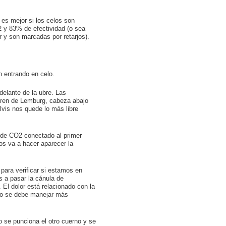
 es mejor si los celos son
2 y 83% de efectividad (o sea
r y son marcadas por retarjos).
n entrando en celo.
delante de la ubre. Las
Tren de Lemburg, cabeza abajo
lvis nos quede lo más libre
e de CO2 conectado al primer
os va a hacer aparecer la
 para verificar si estamos en
 a pasar la cánula de
 El dolor está relacionado con la
eno se debe manejar más
o se punciona el otro cuerno y se