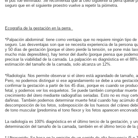
el pus fue eliminado. Se recomienda que al celo siguiente la perra quede p
seguro que en el siguiente proestro vuelve a repetir la piómetra.
Ecografía de la gestación en la perra
*Palpación abdominal: tiene como ventajas que no requiere ningún tipo de
seguro. Las desventajas son que se necesita experiencia de la persona que 
y 50 días de gestación (porque el útero pierde la tensión, se pone más la
mucho más depresibles), hay temor del dueño (porque piensa que podemos 
precisar la viabilidad de la camada. La palpación es diagnóstica en el 88%
estimación del tamaño de la camada, solo alcanza un 12%.
*Radiología: Nos permite observar si el útero está agrandado de tamaño, a
Pero, no podemos distinguir si ese agrandamiento se debe a una gestació
confirmar la gestación a partir de los 45 días, porque es cuando se produc
fetal, y podemos ver los esqueletos. Se puede también comprobar muerte fe
crecimiento del útero mediante radiografías seriadas. Esto no es muy cert
dañinas. También podemos determinar muerte fetal cuando hay acúmulo de
descomposición de los fetos, sobreposición de los huesos del cráneo debido
de tono muscular (predomina el tono flexor y los fetos aparecen encorvado
La radiología es 100% diagnóstica en el último tercio de la gestación, y u
determinación del tamaño de la camada, también en el último tercio de la 