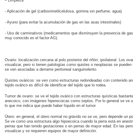
– Limpieza
- Aplicación de gel (carboximetilcelulosa, gomina sin perfume, agua)
- Ayuno (para evitar la acumulación de gas en las asas intestinales)
- Uso de carminativos (medicamentos que disminuyen la presencia de gas a
muy conocido es el factor AG).
Ovario: localización cercana al polo posterior del riñón; ipsilateral. Los ov
visualizar, pero si tienen patologías como quistes o neoplasias se pueden 
se ven asociadas a derrame peritoneal sanguinolento.
Quistes ováricos: se ven como estructuras redondeadas con contenido an
tejido ovárico es difícil de identificar del tejido que lo rodea.
Tumor de ovario: se ve el tejido ovárico con estructuras quísticas bastante
anecoico, con imágenes hiperecoicas como septos. Por lo general se ve u
lo que me indica que puede haber líquido en el tumor.
Útero: en general, el útero normal no grávido no se ve, pero depende un p
Se ve como una estructura algo hipoecoica cuando la perra está en anest
perras que han tenido gestaciones o en perras de mayor edad. En las perr
visualizar y se requieren equipos de mayor definición.