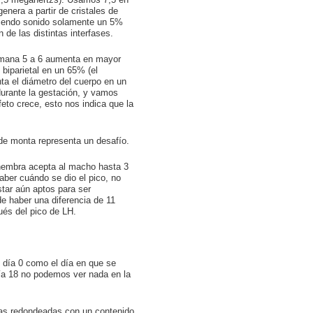
o 7,5 megahertzs). Usamos 7,5 en
nera a partir de cristales de
itiendo sonido solamente un 5%
 de las distintas interfases.
emana 5 a 6 aumenta en mayor
 biparietal en un 65% (el
ta el diámetro del cuerpo en un
durante la gestación, y vamos
feto crece, esto nos indica que la
 de monta representa un desafío.
 hembra acepta al macho hasta 3
ber cuándo se dio el pico, no
tar aún aptos para ser
e haber una diferencia de 11
és del pico de LH.
l día 0 como el día en que se
día 18 no podemos ver nada en la
uras redondeadas con un contenido