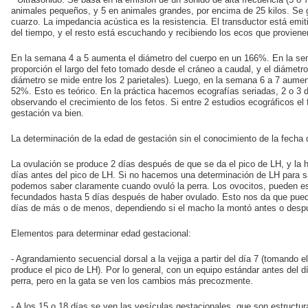
* Ultrasonido: Se basa en la emisión de un sonido de alta frecuencia (5 
animales pequeños, y 5 en animales grandes, por encima de 25 kilos. Se ge
cuarzo. La impedancia acústica es la resistencia. El transductor está em
del tiempo, y el resto está escuchando y recibiendo los ecos que provienen
En la semana 4 a 5 aumenta el diámetro del cuerpo en un 166%. En la s
proporción el largo del feto tomado desde el cráneo a caudal, y el diámetro
diámetro se mide entre los 2 parietales). Luego, en la semana 6 a 7 aumen
52%. Esto es teórico. En la práctica hacemos ecografías seriadas, 2 o 3 
observando el crecimiento de los fetos. Si entre 2 estudios ecográficos el 
gestación va bien.
La determinación de la edad de gestación sin el conocimiento de la fecha
La ovulación se produce 2 días después de que se da el pico de LH, y la
días antes del pico de LH. Si no hacemos una determinación de LH para sa
podemos saber claramente cuando ovuló la perra. Los ovocitos, pueden es
fecundados hasta 5 días después de haber ovulado. Esto nos da que pued
días de más o de menos, dependiendo si el macho la montó antes o despu
Elementos para determinar edad gestacional:
- Agrandamiento secuencial dorsal a la vejiga a partir del día 7 (tomando e
produce el pico de LH). Por lo general, con un equipo estándar antes del 
perra, pero en la gata se ven los cambios más precozmente.
- A los 15 o 18 días se ven las vesículas gestacionales, que son estruct