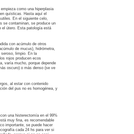
ra empieza como una hiperplasia
en quísticas. Hasta aquí el
tiles. En el siguiente celo,
cas se contaminan, se produce un
el útero. Esta patología está
undida con acúmulo de otros
(acúmulo de mucus), hidrómetra,
 seroso, limpio. En la
los rojos producen ecos
tra, varía mucho, porque depende
e más oscuro) o más denso (se ve
argos, al estar con contenido
ución del pus no es homogénea, y
 con una histerectomía en el 99%
 está muy fina, es recomendable
nico importante, se puede hacer
cografía cada 24 hs para ver si