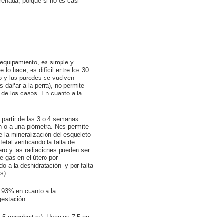
reñada, porque si no es casi
 equipamiento, es simple y
lo hace, es difícil entre los 30
xo y las paredes se vuelven
dañar a la perra), no permite
 de los casos. En cuanto a la
 partir de las 3 o 4 semanas.
n o a una piómetra. Nos permite
e la mineralización del esqueleto
tal verificando la falta de
ero y las radiaciones pueden ser
 gas en el útero por
 a la deshidratación, y por falta
s).
n 93% en cuanto a la
gestación.