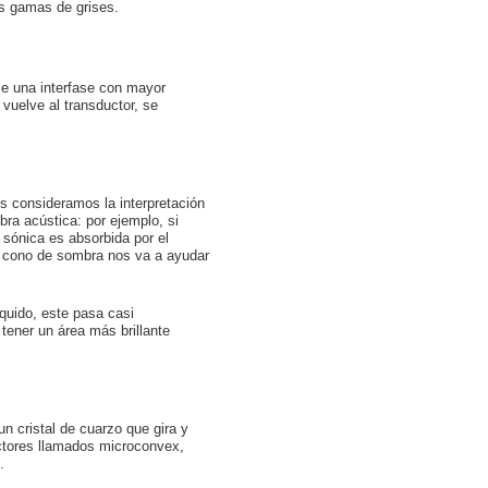
tas gamas de grises.
e una interfase con mayor
vuelve al transductor, se
os consideramos la interpretación
ra acústica: por ejemplo, si
 sónica es absorbida por el
e cono de sombra nos va a ayudar
íquido, este pasa casi
ener un área más brillante
un cristal de cuarzo que gira y
ctores llamados microconvex,
.