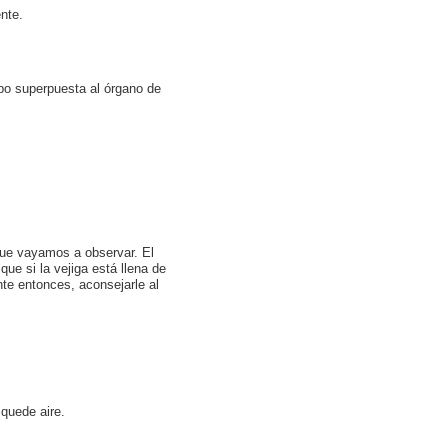
ente.
rpo superpuesta al órgano de
que vayamos a observar. El
que si la vejiga está llena de
te entonces, aconsejarle al
ue quede aire.