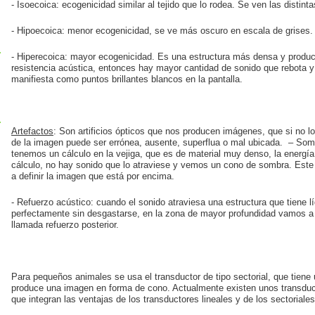
- Isoecoica: ecogenicidad similar al tejido que lo rodea. Se ven las distin
- Hipoecoica: menor ecogenicidad, se ve más oscuro en escala de grises.
- Hiperecoica: mayor ecogenicidad. Es una estructura más densa y produc
resistencia acústica, entonces hay mayor cantidad de sonido que rebota y 
manifiesta como puntos brillantes blancos en la pantalla.
Artefactos
: Son artificios ópticos que nos producen imágenes, que si no l
de la imagen puede ser errónea, ausente, superflua o mal ubicada. – Somb
tenemos un cálculo en la vejiga, que es de material muy denso, la energía
cálculo, no hay sonido que lo atraviese y vemos un cono de sombra. Est
a definir la imagen que está por encima.
- Refuerzo acústico: cuando el sonido atraviesa una estructura que tiene l
perfectamente sin desgastarse, en la zona de mayor profundidad vamos a t
llamada refuerzo posterior.
Para pequeños animales se usa el transductor de tipo sectorial, que tiene 
produce una imagen en forma de cono. Actualmente existen unos transdu
que integran las ventajas de los transductores lineales y de los sectoriales