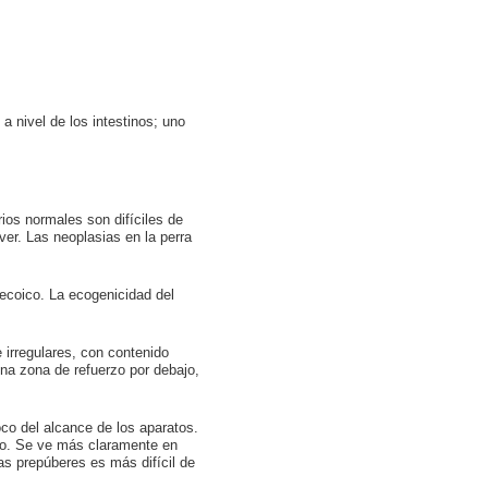
 nivel de los intestinos; uno
arios normales son difíciles de
ver. Las neoplasias en la perra
ecoico. La ecogenicidad del
 irregulares, con contenido
na zona de refuerzo por debajo,
oco del alcance de los aparatos.
ro. Se ve más claramente en
as prepúberes es más difícil de