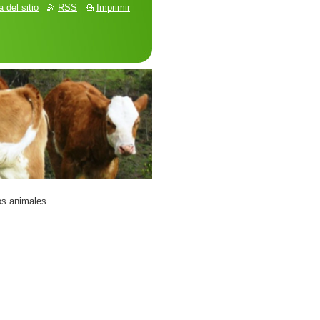
 del sitio
RSS
Imprimir
os animales