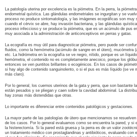
La patología uterina por excelencia es la piómetra. En la perra, la piómet
endometrial quística. Las glándulas endometriales se ingurgitan y se vuelv
proceso no produce sintomatología, y las imágenes ecográficas son muy su
cuando el cérvix se abre, hay invasión bacteriana, y las glándulas quísti
proceso infeccioso y se produce la piómetra, que es un acúmulo de pus en 
muy asociada a la administración de anticonceptivos en perras y gatas.
La ecografía es muy útil para diagnosticar piómetra, pero puede ser conf
fluidos, como la hemómetra (acúmulo de sangre en el útero), mucómetra 
etc. La hidrómetra en la ecografía se ve negro, nítido, porque es un líquido
hemómetra, el contenido no es completamente anecoico, porque los glóbu
entonces se ven puntitos brillantes o ecogénicos. En los casos de pióme
si hay algo de contenido sanguinolento, o si el pus es más líquido (se v
más claro).
Por lo general, los cuernos uterinos de la gata y perra, que son bastante l
están pesados y se pliegan y caen sobre la cavidad abdominal. La distrib
hay zonas más distendidas que otras.
Lo importante es diferenciar entre contenidos patológicos y gestaciones.
La mayor parte de las patologías de útero que mencionamos se resuelven
de los casos. Por lo general evaluamos como se encuentra la pared, y si
la histerectomía. Si la pared está gruesa y la perra es de un valor zootéc
un tratamiento médico con prostaglandinas y antibióticos, evaluando con e