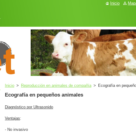
Inicio
Mapa
.
Inicio
>
Reproducción en animales de compañía
>
Ecografía en pequeñ
Ecografía en pequeños animales
Diagnóstico por Ultrasonido
Ventajas
:
- No invasivo