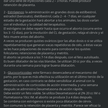
dar una serie de inyecciones cada 2 – 3 horas. Puede producir
retención de placenta.
2 -
Estrógenos
: la administración en grandes dosis de estilbestrol,
estradiol (benzoato), dietilbestrol, cada 2 - 4 - 7 días, en cualquier
estadio de la gestación hará abortar a los animales, las dosis varían
con el individuo y la calidad del terapéutico.
El estrógeno se debe repetir hasta que ocurra el aborto (ocurre entre
los 3 -12 días), por la involución del CL de gestación, relaja el cérvix y el
feto muere antes del aborto.
A veces se producen quistes ováricos (por las altas dosis o si se utiliza
repetidamente) que generan vacas repetidoras de celo, a éstas vacas
se les hace palpaciones de ovario para corroborar los quistes
foliculares; retenciones de placenta y metritis.
El aborto se produce a los 7-14 días después, con el feto autolisado.
Es buen dilatador de las vías blandas. Se utilizan 20 cc por día, a veces
durante una semana para lograr buena dilatación.
3 -
Glucocorticoides
: este fármaco desencadena el mecanismo del
parto, por lo que es más efectiva su utilización en el último tercio de la
gestación, en caso contrario se debe sensibilizar al animal con la
administración de corticoides de acción intermedia, y una semana
después se administra Dexametasona de acción rápida.
Debe existir un feto viable. Se utiliza Dexametasona al 2% 20 cc IM o
Flumetasona 10cc IM, el aborto se produce 3 a 4 días después.
Se combina con estrógenos si existe poca dilatación de cérvix.
Son comunes la retención de placenta y metritis .Parece ser eficaz la