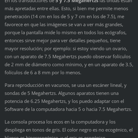
En los transductores de
5 y 7.5 Megahertzs
las ondas están
más apretadas entre ellas. Esto, si bien me permite menos
penetración (14 cm en los de 5 y 7 cm en los de 7.5), me
favorece en que las imágenes se van a ver más grandes,
porque la pantalla mide lo mismo en todos los ecógrafos,
entonces sirve mejor para ver detalles pequeños, tiene
mayor resolución; por ejemplo: si estoy viendo un ovario,
con un aparato de 7.5 Megahertzs puedo observar folículos
de 2 mm de diámetro como mínimo, y en un aparato de 3.5,
folículos de 6 a 8 mm por lo menos.
Para reproducción en vacunos, se usa un escáner lineal, y
sondas de 5 Megahertzs. Algunos aparatos tienen una
potencia de 6.25 Megahertzs, y los puedo adaptar con el
Software de la computadora hacia 5 o hacia 7.5 Megahertzs.
La consola procesa los ecos en la computadora y los
despliega en tonos de gris. El color negro es no ecogénico, el
blanco es hiperecogénico, y el gris es ecogénico.