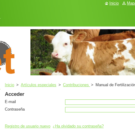
Inicio
Mapa
.
Inicio
>
Artículos especiales
>
Contribuciones
>
Manual de Fertilizació
Acceder
E-mail
Contraseña
Registro de usuario nuevo
¿Ha olvidado su contraseña?