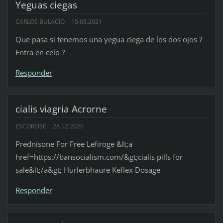
Yeguas ciegas
CARLOS BULACIO
15.03.2021
Que pasa si tenemos una yegua ciega de los dos ojos ?
Entra en celo ?
Responder
cialis viagria Acrorne
ESCOREISE
28.12.2020
Prednisone For Free Lefiroge &lt;a
href=https://bansocialism.com/&gt;cialis pills for
sale&lt;/a&gt; Hurlerbhaure Keflex Dosage
Responder