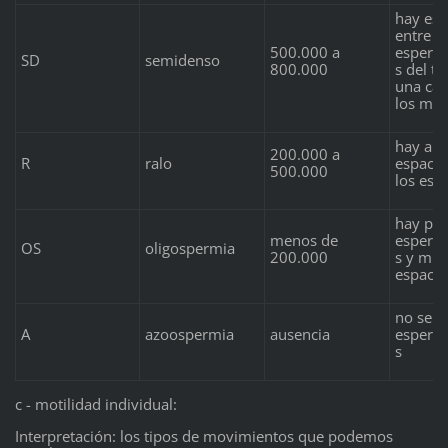
hay esp
entre l
500.000 a
esperm
SD
semidenso
800.000
s del t
una cab
los mi
hay am
200.000 a
R
ralo
espacio
500.000
los esp
hay po
menos de
esperm
OS
oligospermia
200.000
s y mu
espacio
no se v
A
azoospermia
ausencia
esperm
s
c - motilidad individual:
Interpretación: los tipos de movimientos que podemos