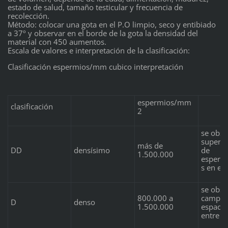
estado de salud, tamaño testicular y frecuencia de
recolección.
Método: colocar una gota en el P.O limpio, seco y entibiado
a 37º y observar en el borde de la gota la densidad del
material con 450 aumentos.
Escala de valores e interpretación de la clasificación:
Clasificación espermios/mm cubico interpretación
espermios/mm
clasificación
2
se obse
superpo
más de
DD
densísimo
de
1.500.000
esperm
s en el
se obse
800.000 a
campo l
D
denso
1.500.000
espacio
entre el