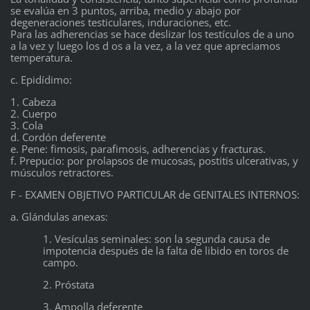
se evalúa en 3 puntos, arriba, medio y abajo por
degeneraciones testiculares, induraciones, etc.
Para las adherencias se hace deslizar los testículos de a uno
a la vez y luego los d os a la vez, a la vez que apreciamos
temperatura.
c. Epidídimo:
1. Cabeza
2. Cuerpo
3. Cola
d. Cordón deferente
e. Pene: fimosis, parafimosis, adherencias y fracturas.
f. Prepucio: por prolapsos de mucosas, postitis ulcerativas, y
músculos retractores.
F - EXAMEN OBJETIVO PARTICULAR de GENITALES INTERNOS:
a. Glándulas anexas:
1. Vesículas seminales: son la segunda causa de
impotencia después de la falta de libido en toros de
campo.
2. Próstata
3. Ampolla deferente