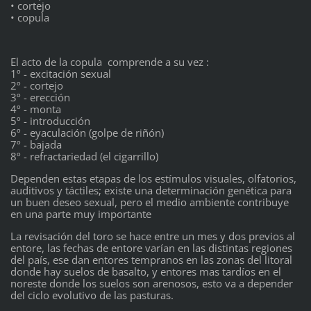
• cortejo
• copula
El acto de la copula comprende a su vez :
1º - excitación sexual
2º - cortejo
3º - erección
4º - monta
5º - introducción
6º - eyaculación (golpe de riñón)
7º - bajada
8º - refractariedad (el cigarrillo)
Dependen estas etapas de los estímulos visuales, olfatorios,
auditivos y táctiles; existe una determinación genética para
un buen deseo sexual, pero el medio ambiente contribuye
en una parte muy importante
La revisación del toro se hace entre un mes y dos previos al
entore, las fechas de entore varían en las distintas regiones
del país, ese dan entores tempranos en las zonas del litoral
donde hay suelos de basalto, y entores mas tardíos en el
noreste donde los suelos son arenosos, esto va a depender
del ciclo evolutivo de las pasturas.