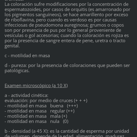
La coloración sufre modificaciones por la concentración de
espermatozoides, por casos de orquitis (es amarronado por
los pigmentos sanguíneos), se hace amarillento por exceso
de riboflavina, pero cuando es verdoso es por causas
infecciosas de pseudomona aureginosa; grumos o copos
son por presencia de pus por lo general proveniente de
vesículas o gol accesorias; cuando la coloración es rojiza es
por la presencia de sangre entera de pene, uretra o tracto
genital.
c - motilidad en masa
d - pureza: por la presencia de coloraciones que pueden ser
patológicas.
Examen microscópico (a 10 X)
a - actividad cinética:
evaluación: por medio de cruces (+ + +)
- motilidad en masa buena (+++)
- motilidad en masa regular (++)
- motilidad en masa mala (+)
- motilidad en masa nula (0)
b - densidad (a 45 X): es la cantidad de esperma por unidad
de volumen, depende de la edad, alimentación, madurez,