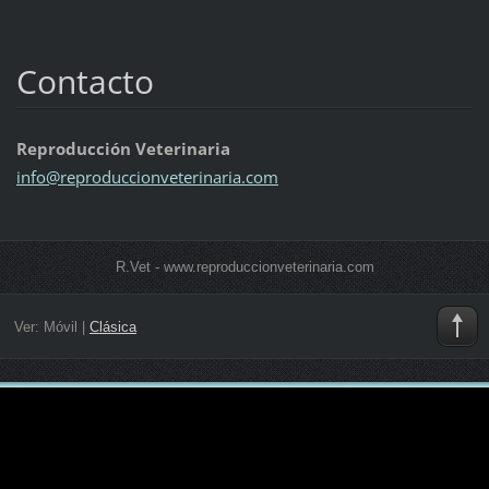
Contacto
Reproducción Veterinaria
info@rep
roduccio
nveterin
aria.com
R.Vet - www.reproduccionveterinaria.com
Ver:
Móvil
|
Clásica