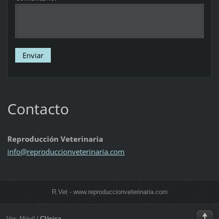
Contacto
Reproducción Veterinaria
info@rep
roduccio
nveterin
aria.com
R.Vet - www.reproduccionveterinaria.com
Ver:
Móvil
|
Clásica