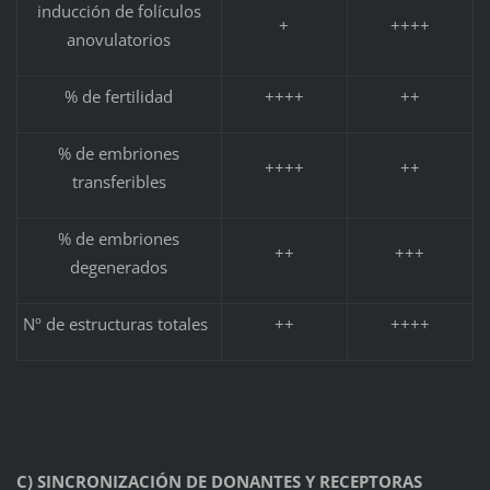
inducción de folículos
+
++++
anovulatorios
% de fertilidad
++++
++
% de embriones
++++
++
transferibles
% de embriones
++
+++
degenerados
Nº de estructuras totales
++
++++
C) SINCRONIZACIÓN DE DONANTES Y RECEPTORAS