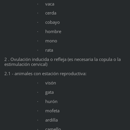
· vaca
· cerda
· cobayo
· hombre
· mono
· rata
2 . Ovulación inducida o refleja (es necesaria la copula o la
estimulación cervical)
2.1 - animales con estación reproductiva:
· visón
· gata
· hurón
· mofeta
· ardilla
· camello