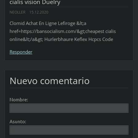
cialis vision Duelry
NEOLLER
15.12.2020
Clomid Achat En Ligne Lefiroge &lt;a
href=https://bansocialism.com/&gt;cheapest cialis
online&lt;/a&gt; Hurlerbhaure Keflex Hcpcs Code
Responder
Nuevo comentario
Nombre:
Asunto: