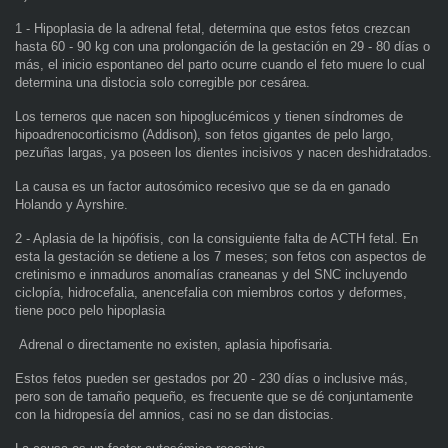
1 - Hipoplasia de la adrenal fetal, determina que estos fetos crezcan
hasta 60 - 90 kg con una prolongación de la gestación en 29 - 80 días o
más, el inicio espontaneo del parto ocurre cuando el feto muere lo cual
determina una distocia solo corregible por cesárea.
Los terneros que nacen son hipoglucémicos y tienen síndromes de
hipoadrenocorticismo (Addison), son fetos gigantes de pelo largo,
pezuñas largas, ya poseen los dientes incisivos y nacen deshidratados.
La causa es un factor autosómico recesivo que se da en ganado
Holando y Ayrshire.
2 - Aplasia de la hipófisis, con la consiguiente falta de ACTH fetal. En
esta la gestación se detiene a los 7 meses; son fetos con aspectos de
cretinismo e inmaduros anomalías craneanas y del SNC incluyendo
ciclopía, hidrocefalia, anencefalia con miembros cortos y deformes,
tiene poco pelo hipoplasia
Adrenal o directamente no existen, aplasia hipofisaria.
Estos fetos pueden ser gestados por 20 - 230 días o inclusive más,
pero son de tamaño pequeño, es frecuente que se dé conjuntamente
con la hidropesía del amnios, casi no se dan distocias.