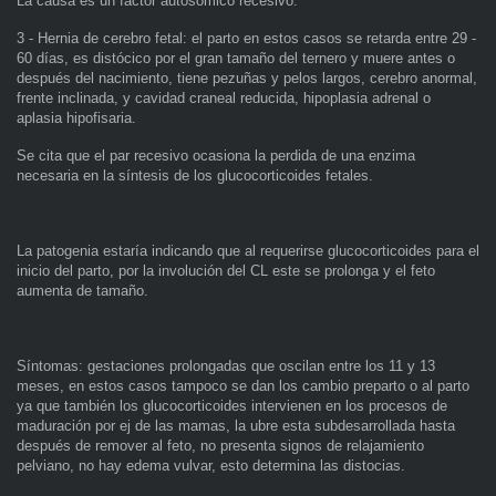
La causa es un factor autosómico recesivo.
3 - Hernia de cerebro fetal: el parto en estos casos se retarda entre 29 -
60 días, es distócico por el gran tamaño del ternero y muere antes o
después del nacimiento, tiene pezuñas y pelos largos, cerebro anormal,
frente inclinada, y cavidad craneal reducida, hipoplasia adrenal o
aplasia hipofisaria.
Se cita que el par recesivo ocasiona la perdida de una enzima
necesaria en la síntesis de los glucocorticoides fetales.
La patogenia estaría indicando que al requerirse glucocorticoides para el
inicio del parto, por la involución del CL este se prolonga y el feto
aumenta de tamaño.
Síntomas: gestaciones prolongadas que oscilan entre los 11 y 13
meses, en estos casos tampoco se dan los cambio preparto o al parto
ya que también los glucocorticoides intervienen en los procesos de
maduración por ej de las mamas, la ubre esta subdesarrollada hasta
después de remover al feto, no presenta signos de relajamiento
pelviano, no hay edema vulvar, esto determina las distocias.