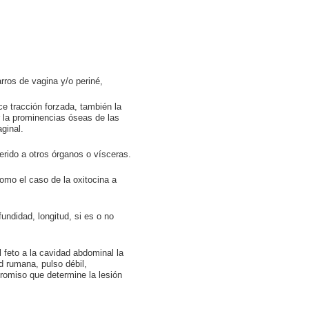
ros de vagina y/o periné,
e tracción forzada, también la
r la prominencias óseas de las
ginal.
rido a otros órganos o vísceras.
omo el caso de la oxitocina a
undidad, longitud, si es o no
 feto a la cavidad abdominal la
d rumana, pulso débil,
romiso que determine la lesión