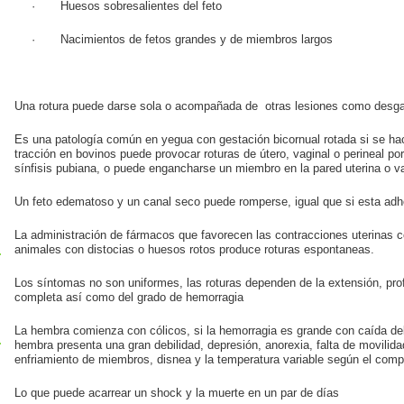
· Huesos sobresalientes del feto
· Nacimientos de fetos grandes y de miembros largos
Una rotura puede darse sola o acompañada de otras lesiones como desgar
Es una patología común en yegua con gestación bicornual rotada si se hac
tracción en bovinos puede provocar roturas de útero, vaginal o perineal po
sínfisis pubiana, o puede engancharse un miembro en la pared uterina o va
Un feto edematoso y un canal seco puede romperse, igual que si esta adhe
La administración de fármacos que favorecen las contracciones uterinas c
animales con distocias o huesos rotos produce roturas espontaneas.
Los síntomas no son uniformes, las roturas dependen de la extensión, prof
completa así como del grado de hemorragia
La hembra comienza con cólicos, si la hemorragia es grande con caída del
hembra presenta una gran debilidad, depresión, anorexia, falta de movilida
enfriamiento de miembros, disnea y la temperatura variable según el comp
Lo que puede acarrear un shock y la muerte en un par de días