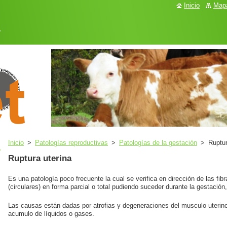
Inicio
Mapa
.
Inicio
>
Patologías reproductivas
>
Patologías de la gestación
>
Ruptur
Ruptura uterina
Es una patología poco frecuente la cual se verifica en dirección de las fibr
(circulares) en forma parcial o total pudiendo suceder durante la gestación,
Las causas están dadas por atrofias y degeneraciones del musculo uterino
acumulo de líquidos o gases.