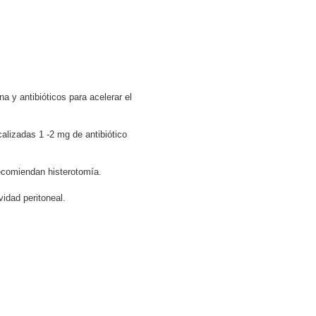
na y antibióticos para acelerar el
alizadas 1 -2 mg de antibiótico
 recomiendan histerotomía.
vidad peritoneal.