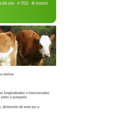
 del sitio
RSS
Imprimir
a uterina
as longitudinales o transversales
 parto o puerperio.
, distensión de este por a