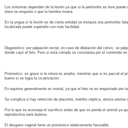
Los síntomas dependen de la lesión ya que si la peritonitis es leve puede q
útero se enquiste o que la hembra muera.
En la yegua si la lesión es de cierta entidad se instaura una peritonitis fat
localizada puede superarlo con más facilidad.
Diagnóstico: por palpación rectal, en caso de dilatación del cérvix, se palp
donde cayó el feto, Pero si está cerrado se constatara por el contenido en 
Pronostico: es grave si la rotura es amplia, mientras que si es parcial el 
bueno si se logra la cicatrización.
En equinos generalmente es mortal, ya que el feto no es enquistado por la 
Se complica si hay retención de placenta, metritis séptica, atonía uterina o
Por lo que se aconseja el sacrificio antes de que se pierda el animal ya qu
reproductiva será dudosa.
El desgarro vaginal tiene un pronóstico relativamente favorable.